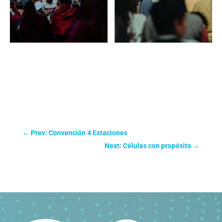
←
Prev: Convención 4 Estaciones
Next: Células con propósito
→